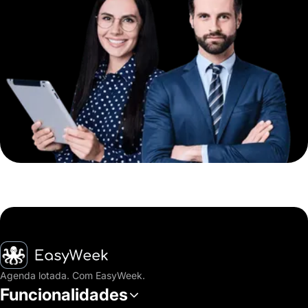
Página inicial
Agenda lotada. Com EasyWeek.
Funcionalidades