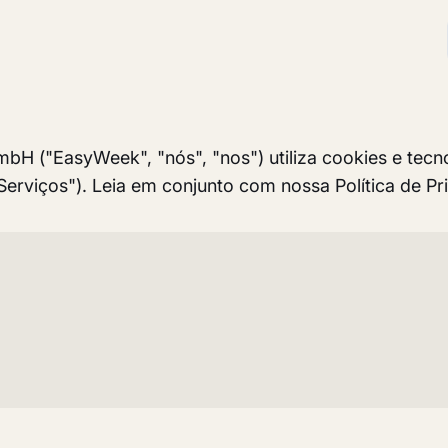
H ("EasyWeek", "nós", "nos") utiliza cookies e tecnol
erviços"). Leia em conjunto com nossa Política de Pr