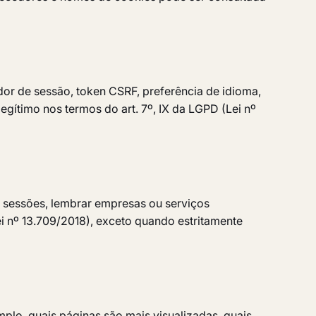
or de sessão, token CSRF, preferência de idioma,
gítimo nos termos do art. 7º, IX da LGPD (Lei nº
e sessões, lembrar empresas ou serviços
ei nº 13.709/2018), exceto quando estritamente
lo, quais páginas são mais visualizadas, quais