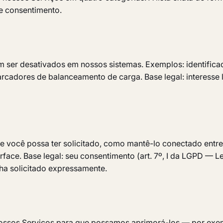
e consentimento.
ser desativados em nossos sistemas. Exemplos: identificad
cadores de balanceamento de carga. Base legal: interesse le
e você possa ter solicitado, como mantê-lo conectado entr
face. Base legal: seu consentimento (art. 7º, I da LGPD — L
ha solicitado expressamente.
ossos Serviços para que possamos aprimorá-los — por exemp