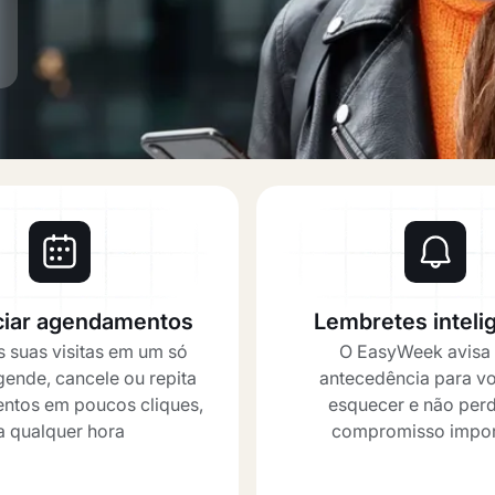
iar agendamentos
Lembretes inteli
 suas visitas em um só
O EasyWeek avisa
ende, cancele ou repita
antecedência para v
tos em poucos cliques,
esquecer e não per
a qualquer hora
compromisso impor