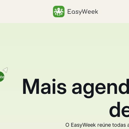
Página inicial
Mais agend
nte
de
O EasyWeek reúne todas as