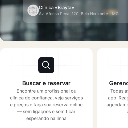
Clínica «Brayta»
Av. Afonso Pena, 120, Belo Horizonte - MG
Buscar e reservar
Gerenc
Encontre um profissional ou
Todas as
clínica de confiança, veja serviços
app. Reag
e preços e faça sua reserva online
agendamen
— sem ligações e sem ficar
esperando na linha