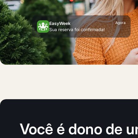
Alexandre K.
Agora
EasyWeek
Médico
Sua reserva foi confirmada!
4.9
Você é dono de u