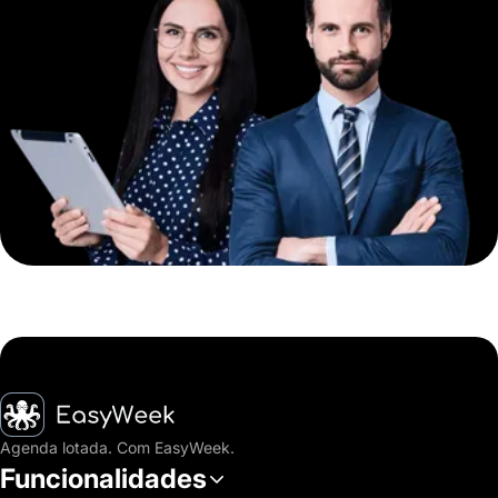
Página inicial
Agenda lotada. Com EasyWeek.
Funcionalidades