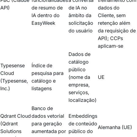
PBC (Claude
funcionalidades
a conversa
treinamento com
API)
de resumo de
de IA no
dados do
IA dentro do
âmbito da
Cliente, sem
EasyWeek
solicitação
retenção além
do usuário
da requisição de
API); CCPs
aplicam-se
Dados de
catálogo
Typesense
Índice de
público
Cloud
pesquisa para
(nome da
UE
(Typesense,
catálogo e
empresa,
Inc.)
listagens
serviços,
localização)
Banco de
Qdrant Cloud
dados vetorial
Embeddings
(Qdrant
para geração
de conteúdo
Alemanha (UE)
Solutions
aumentada por
público do