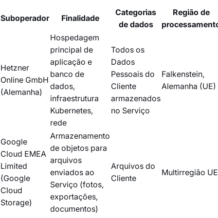
Categorias
Região de
Suboperador
Finalidade
de dados
processament
Hospedagem
principal de
Todos os
aplicação e
Dados
Hetzner
banco de
Pessoais do
Falkenstein,
Online GmbH
dados,
Cliente
Alemanha (UE)
(Alemanha)
infraestrutura
armazenados
Kubernetes,
no Serviço
rede
Armazenamento
Google
de objetos para
Cloud EMEA
arquivos
Limited
Arquivos do
enviados ao
Multirregião UE
(Google
Cliente
Serviço (fotos,
Cloud
exportações,
Storage)
documentos)