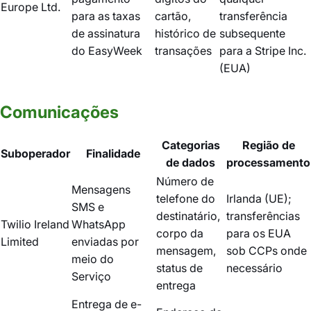
Europe Ltd.
para as taxas
cartão,
transferência
de assinatura
histórico de
subsequente
do EasyWeek
transações
para a Stripe Inc.
(EUA)
Comunicações
Categorias
Região de
Suboperador
Finalidade
de dados
processamento
Número de
Mensagens
telefone do
Irlanda (UE);
SMS e
destinatário,
transferências
Twilio Ireland
WhatsApp
corpo da
para os EUA
Limited
enviadas por
mensagem,
sob CCPs onde
meio do
status de
necessário
Serviço
entrega
Entrega de e-