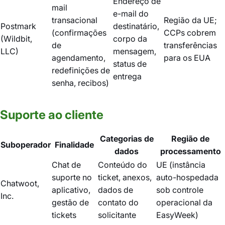
Endereço de
mail
e-mail do
transacional
Região da UE;
Postmark
destinatário,
(confirmações
CCPs cobrem
(Wildbit,
corpo da
de
transferências
LLC)
mensagem,
agendamento,
para os EUA
status de
redefinições de
entrega
senha, recibos)
Suporte ao cliente
Categorias de
Região de
Suboperador
Finalidade
dados
processamento
Chat de
Conteúdo do
UE (instância
suporte no
ticket, anexos,
auto-hospedada
Chatwoot,
aplicativo,
dados de
sob controle
Inc.
gestão de
contato do
operacional da
tickets
solicitante
EasyWeek)