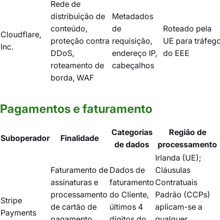
Rede de
distribuição de
Metadados
conteúdo,
de
Roteado pela
Cloudflare,
proteção contra
requisição,
UE para tráfeg
Inc.
DDoS,
endereço IP,
do EEE
roteamento de
cabeçalhos
borda, WAF
Pagamentos e faturamento
Categorias
Região de
Suboperador
Finalidade
de dados
processamento
Irlanda (UE);
Faturamento de
Dados de
Cláusulas
assinaturas e
faturamento
Contratuais
processamento
do Cliente,
Padrão (CCPs)
Stripe
de cartão de
últimos 4
aplicam-se a
Payments
pagamento
dígitos do
qualquer