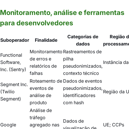
Monitoramento, análise e ferramentas
para desenvolvedores
Categorias de
Região 
Suboperador
Finalidade
dados
processam
Monitoramento
Rastreamentos de
Functional
de erros e
pilha
Software,
Instância d
relatórios de
pseudonimizados,
Inc. (Sentry)
falhas
contexto técnico
Roteamento de
Dados de eventos
Segment Inc.
eventos de
pseudonimizados,
(Twilio
Região da 
análise de
identificadores
Segment)
produto
com hash
Análise de
tráfego
Dados de
Google
agregado nas
UE; CCPs
visualização de