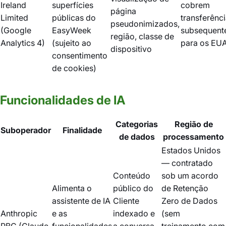
Ireland
superfícies
cobrem
página
Limited
públicas do
transferênc
pseudonimizados,
(Google
EasyWeek
subsequent
região, classe de
Analytics 4)
(sujeito ao
para os EU
dispositivo
consentimento
de cookies)
Funcionalidades de IA
Categorias
Região de
Suboperador
Finalidade
de dados
processamento
Estados Unidos
— contratado
Conteúdo
sob um acordo
Alimenta o
público do
de Retenção
assistente de IA
Cliente
Zero de Dados
Anthropic
e as
indexado e
(sem