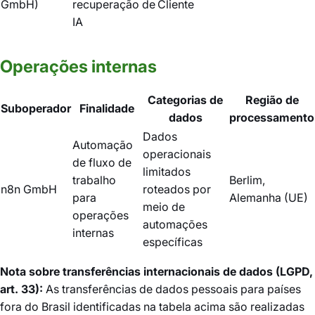
GmbH)
recuperação de
Cliente
IA
Operações internas
Categorias de
Região de
Suboperador
Finalidade
dados
processamento
Dados
Automação
operacionais
de fluxo de
limitados
trabalho
Berlim,
n8n GmbH
roteados por
para
Alemanha (UE)
meio de
operações
automações
internas
específicas
Nota sobre transferências internacionais de dados (LGPD,
art. 33):
As transferências de dados pessoais para países
fora do Brasil identificadas na tabela acima são realizadas