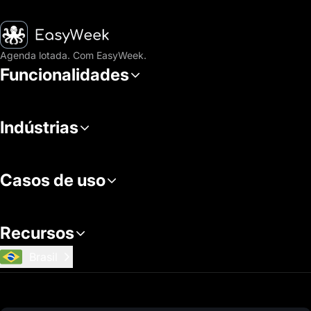
Página inicial
Agenda lotada. Com EasyWeek.
Funcionalidades
Indústrias
Casos de uso
Recursos
Brasil