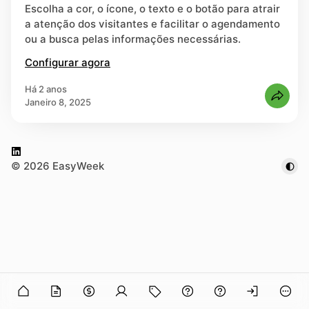
Escolha a cor, o ícone, o texto e o botão para atrair
a atenção dos visitantes e facilitar o agendamento
strar-se
ou a busca pelas informações necessárias.
Configurar agora
há 2 anos
Janeiro 8, 2025
L
© 2026 EasyWeek
i
n
k
e
d
I
n
n in
O