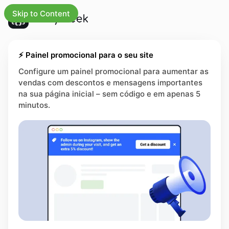
Skip to Content
s as atualizações
⚡ Painel promocional para o seu site
Configure um painel promocional para aumentar as
vendas com descontos e mensagens importantes
gócios
na sua página inicial – sem código e em apenas 5
minutos.
a inicial
os
rsos
trias
ral de ajuda
na de status