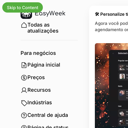
Skip to Content
🛠 Personalize t
Agora você pode
Todas as
agendamento onl
atualizações
Para negócios
Página inicial
Preços
Recursos
Indústrias
Central de ajuda
Página de status