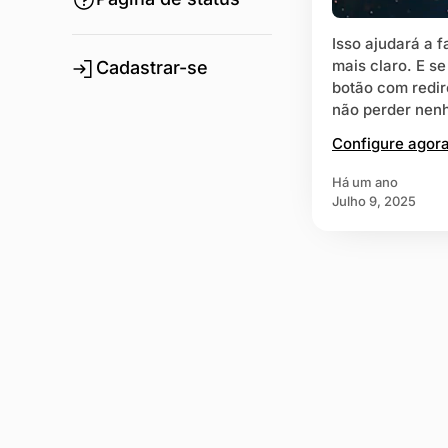
Isso ajudará a f
mais claro. E s
Cadastrar-se
botão com redir
não perder nenh
Configure agor
há um ano
Julho 9, 2025