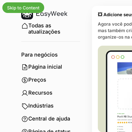
Skip to Content
💥 Adicione seus
Agora você pode
Todas as
mas também cria
atualizações
organize-os na 
Para negócios
Página inicial
Preços
Recursos
Indústrias
Central de ajuda
Página de status